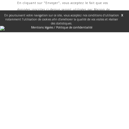
En cliquant sur "Envoyer", vous acceptez le fait que vos
données inscrites ci-dessus seront utilisées par Maison de
En poursuivant votre navigation sur ce site, vous acceptez nos conditions d'utilisation
X
Santé du Neuhof dans le but pour lequel ce formulaire a
notamment l’utilisation de cookies afin d'améliorer la qualité de vos visites et réaliser
été mis en place. Aucune donnée ne sera utilisée dans un
des statistiques.
Mentions légales / Politique de confidentialité
autre but, sans votre consentement éclairé, ni ne sera
communiquée à un tiers. Vous pouvez à chaque instant
demander l'accès, la modification ou la suppression de ces
données en nous écrivant à l'aide de notre
formulaire de
contact ici
.
*champs obligatoires